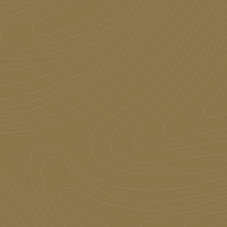
terieur van Villa Herten is
rpen door Arnie van Dun
ieur & Design, bekend om
inimalistische, luxueuze
rpen. De keuze voor een
oal Black eiken vloer