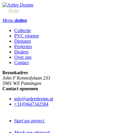
Home
Erfgoed & Monumentaal
Menu
sluiten
Collectie
PVC vloeren
Diensten
Projecten
Dealers
Over ons
Contact
Bezoekadres
John F Kennedylaan 233
5981 WZ Panningen
Contact opnemen
info@ardeedesign.nl
+31(0)647342584
Start uw project
Maak een afspraak