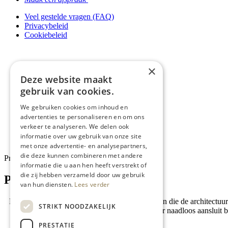
Veel gestelde vragen (FAQ)
Privacybeleid
Cookiebeleid
×
Deze website maakt
gebruik van cookies.
We gebruiken cookies om inhoud en
advertenties te personaliseren en om ons
verkeer te analyseren. We delen ook
informatie over uw gebruik van onze site
met onze advertentie- en analysepartners,
die deze kunnen combineren met andere
Projecten
informatie die u aan hen heeft verstrekt of
die zij hebben verzameld door uw gebruik
Projecten
van hun diensten.
Lees verder
Bij ARDEE Design ontwerpen we parketvloeren die de architectuur en u
STRIKT NOODZAKELIJK
zorgen ervoor dat elke vloer naadloos aansluit 
PRESTATIE
Alles tonen